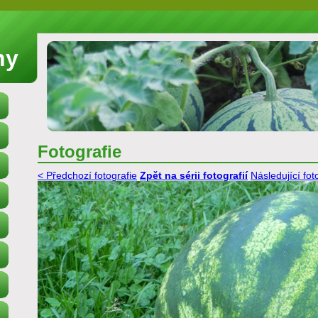
ny
Fotografie
< Předchozí fotografie
Zpět na sérii fotografií
Následující fot