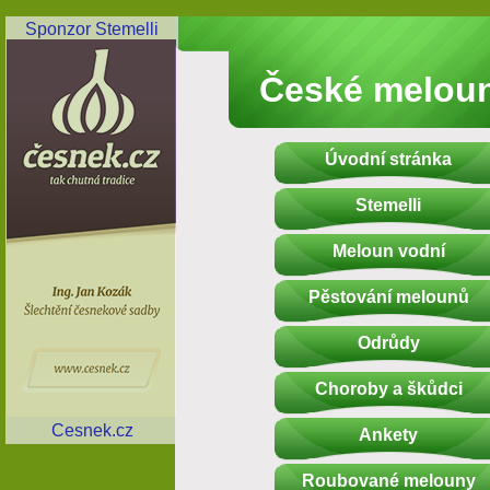
Sponzor Stemelli
České melou
Úvodní stránka
Stemelli
Meloun vodní
Pěstování melounů
Odrůdy
Choroby a škůdci
Cesnek.cz
Ankety
Roubované melouny