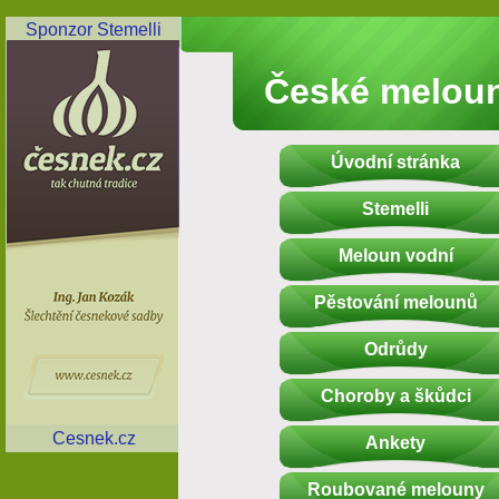
Sponzor Stemelli
České melou
Úvodní stránka
Stemelli
Meloun vodní
Pěstování melounů
Odrůdy
Choroby a škůdci
Cesnek.cz
Ankety
Roubované melouny