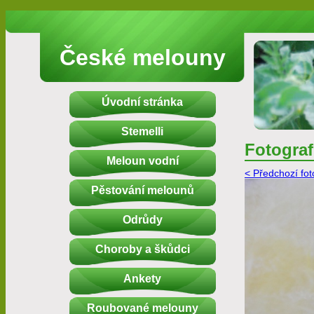
České melouny
Úvodní stránka
Stemelli
Fotograf
Meloun vodní
< Předchozí fot
Pěstování melounů
Odrůdy
Choroby a škůdci
Ankety
Roubované melouny