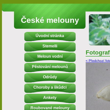
České melouny
Úvodní stránka
Stemelli
Fotograf
Meloun vodní
< Předchozí fot
Pěstování melounů
Odrůdy
Choroby a škůdci
Ankety
Roubované melouny