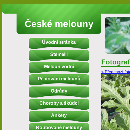
České melouny
Úvodní stránka
Stemelli
Fotograf
Meloun vodní
< Předchozí fot
Pěstování melounů
Odrůdy
Choroby a škůdci
Ankety
Roubované melouny