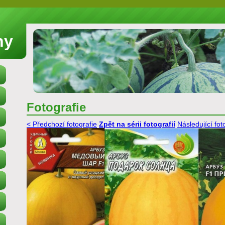
ny
Fotografie
< Předchozí fotografie
Zpět na sérii fotografií
Následující fot