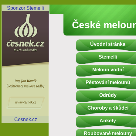
Sponzor Stemelli
České melou
Úvodní stránka
Stemelli
Meloun vodní
Pěstování melounů
Odrůdy
Choroby a škůdci
Cesnek.cz
Ankety
Roubované melouny