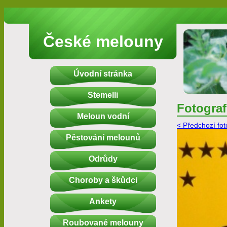
České melouny
Úvodní stránka
Stemelli
Fotograf
Meloun vodní
< Předchozí fot
Pěstování melounů
Odrůdy
Choroby a škůdci
Ankety
Roubované melouny