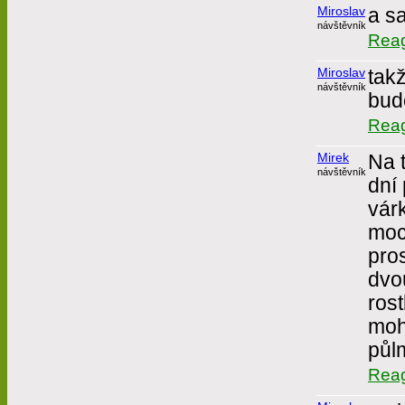
Miroslav
a s
návštěvník
Rea
Miroslav
takž
návštěvník
bude
Rea
Mirek
Na 
návštěvník
dní
vár
moc 
pro
dvo
rost
moh
půlm
Rea