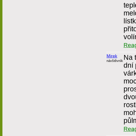
tep
mel
líst
přit
volí
Rea
Mirek
Na 
návštěvník
dní
vár
moc 
pro
dvo
rost
moh
půlm
Rea