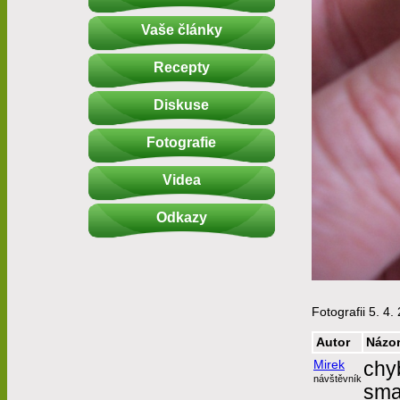
Vaše články
Recepty
Diskuse
Fotografie
Videa
Odkazy
Fotografii 5. 4.
Autor
Názo
Mirek
chy
návštěvník
sma