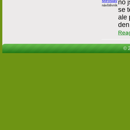
Miroslav
no 
návštěvník
se t
ale 
den 
Rea
© 