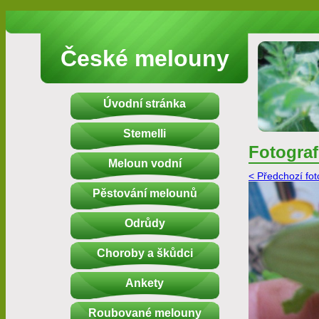
České melouny
Úvodní stránka
Stemelli
Fotograf
Meloun vodní
< Předchozí fot
Pěstování melounů
Odrůdy
Choroby a škůdci
Ankety
Roubované melouny