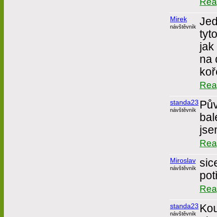
Rea
Mirek
Jed
návštěvník
tyt
jak
na 
koř
Rea
standa23
Pův
návštěvník
bal
jse
Rea
Miroslav
sic
návštěvník
pot
Rea
standa23
Kou
návštěvník