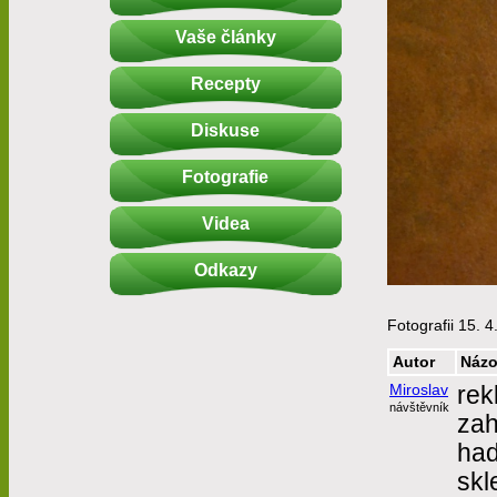
Vaše články
Recepty
Diskuse
Fotografie
Videa
Odkazy
Fotografii 15. 4
Autor
Názo
Miroslav
rek
návštěvník
zah
had
skl