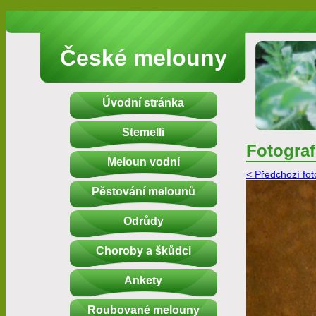
České melouny
Úvodní stránka
Stemelli
Fotograf
Meloun vodní
< Předchozí fot
Pěstování melounů
Odrůdy
Choroby a škůdci
Ankety
Roubované melouny