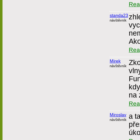
Rea
standa23
zhl
návštěvník
vyc
nem
Ako
Rea
Mirek
Zko
návštěvník
vln
Fun
kdy
na 
Rea
Miroslav
a t
návštěvník
pře
úko