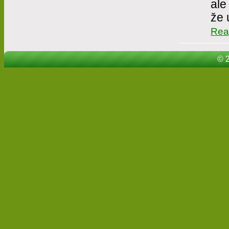
ale
že 
Rea
© 