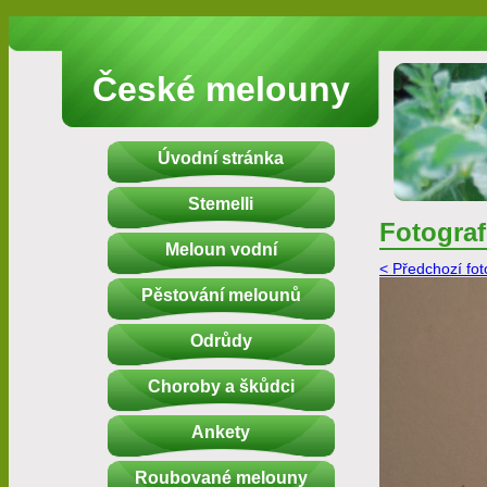
České melouny
Úvodní stránka
Stemelli
Fotograf
Meloun vodní
< Předchozí fot
Pěstování melounů
Odrůdy
Choroby a škůdci
Ankety
Roubované melouny