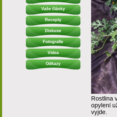
Vaše články
Recepty
Diskuse
Fotografie
Videa
Odkazy
Rostlina 
opylení u
vyjde.