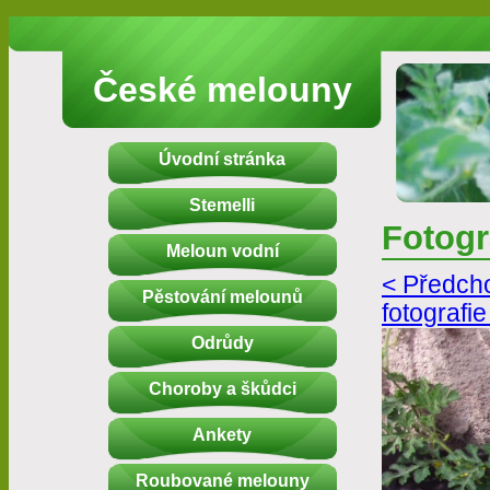
České melouny
Úvodní stránka
Stemelli
Fotogr
Meloun vodní
< Předcho
Pěstování melounů
fotografie
Odrůdy
Choroby a škůdci
Ankety
Roubované melouny