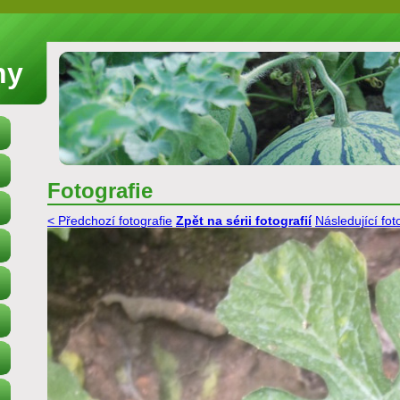
ny
Fotografie
< Předchozí fotografie
Zpět na sérii fotografií
Následující fot