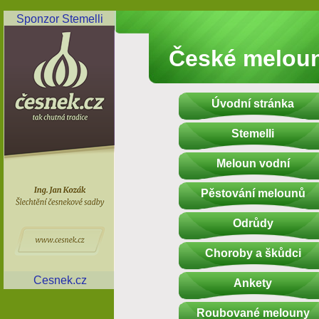
Sponzor Stemelli
České melou
Úvodní stránka
Stemelli
Meloun vodní
Pěstování melounů
Odrůdy
Choroby a škůdci
Cesnek.cz
Ankety
Roubované melouny