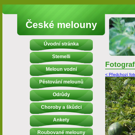
České melouny
Úvodní stránka
Stemelli
Fotograf
Meloun vodní
< Předchozí fot
Pěstování melounů
Odrůdy
Choroby a škůdci
Ankety
Roubované melouny