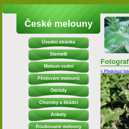
České melouny
Úvodní stránka
Stemelli
Fotograf
Meloun vodní
< Předchozí fot
Pěstování melounů
Odrůdy
Choroby a škůdci
Ankety
Roubované melouny