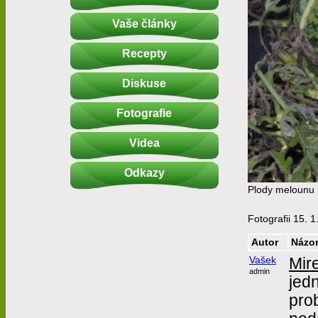
Vaše články
Recepty
Diskuse
Fotografie
Videa
Odkazy
Plody melounu 
Fotografii 15. 1
Autor
Názo
Vašek
Mir
admin
jed
prob