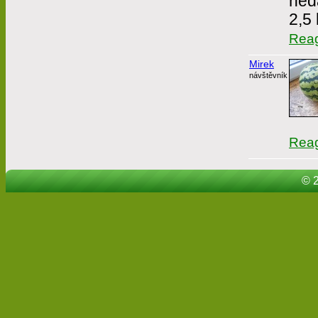
neda
2,5 
Rea
Mirek
návštěvník
Rea
© 