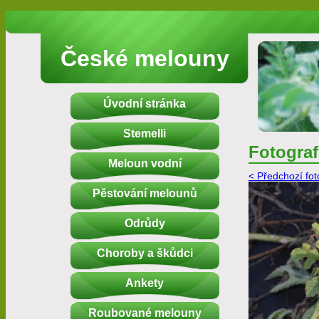
České melouny
Úvodní stránka
Stemelli
Fotograf
Meloun vodní
< Předchozí fot
Pěstování melounů
Odrůdy
Choroby a škůdci
Ankety
Roubované melouny