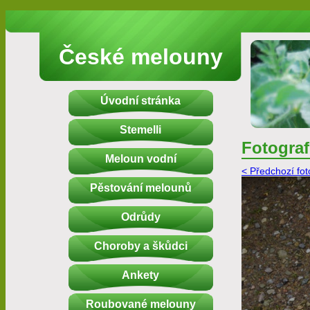
České melouny
Úvodní stránka
Stemelli
Fotograf
Meloun vodní
< Předchozí fot
Pěstování melounů
Odrůdy
Choroby a škůdci
Ankety
Roubované melouny