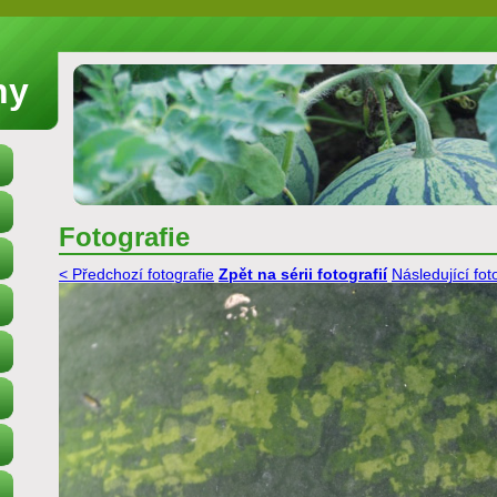
ny
Fotografie
< Předchozí fotografie
Zpět na sérii fotografií
Následující fot