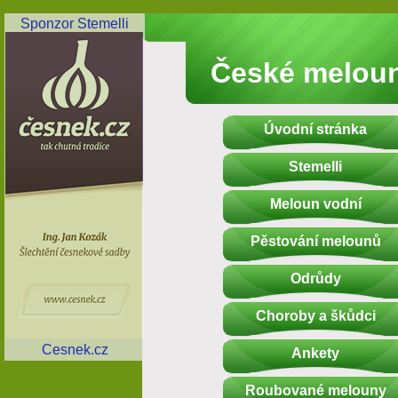
Sponzor Stemelli
České melou
Úvodní stránka
Stemelli
Meloun vodní
Pěstování melounů
Odrůdy
Choroby a škůdci
Cesnek.cz
Ankety
Roubované melouny