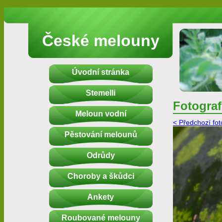
České melouny
Úvodní stránka
Stemelli
Fotograf
Meloun vodní
< Předchozí fot
Pěstování melounů
Odrůdy
Choroby a škůdci
Ankety
Roubované melouny