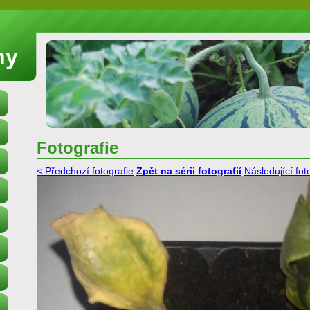
ny
Fotografie
< Předchozí fotografie
Zpět na sérii fotografií
Následující fot