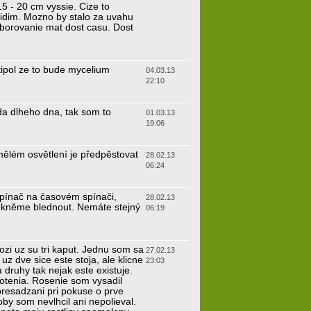
5 - 20 cm vyssie. Cize to
vidim. Mozno by stalo za uvahu
aborovanie mat dost casu. Dost
 tipol ze to bude mycelium
04.03.13
22:10
da dlheho dna, tak som to
01.03.13
19:06
ělém osvětlení je předpěstovat
28.02.13
06:24
epínač na časovém spínači,
28.02.13
 řekněme blednout. Nemáte stejný
06:19
zi uz su tri kaput. Jednu som sa
27.02.13
uz dve sice este stoja, ale klicne
23:03
 druhy tak nejak este existuje.
fotenia. Rosenie som vysadil
presadzani pri pokuse o prve
oby som nevlhcil ani nepolieval.