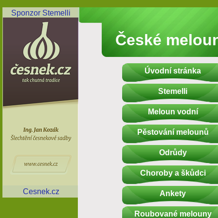
Sponzor Stemelli
České melou
Úvodní stránka
Stemelli
Meloun vodní
Pěstování melounů
Odrůdy
Choroby a škůdci
Cesnek.cz
Ankety
Roubované melouny