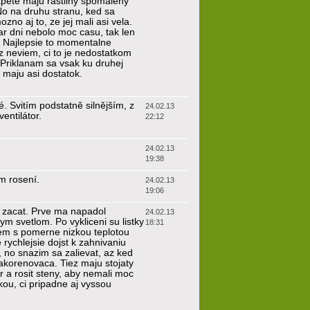
apete maju rastliny spomaleny
o na druhu stranu, ked sa
no aj to, ze jej mali asi vela.
r dni nebolo moc casu, tak len
l. Najlepsie to momentalne
az neviem, ci to je nedostatkom
 Priklanam sa vsak ku druhej
a maju asi dostatok.
é. Svitím podstatně silnějším, z
24.02.13
entilátor.
22:12
24.02.13
19:38
m rosení.
24.02.13
19:06
e zacat. Prve ma napadol
24.02.13
ym svetlom. Po vykliceni su listky
18:31
lem s pomerne nizkou teplotou
rychlejsie dojst k zahnivaniu
, no snazim sa zalievat, az ked
akorenovaca. Tiez maju stojaty
 a rosit steny, aby nemali moc
ou, ci pripadne aj vyssou