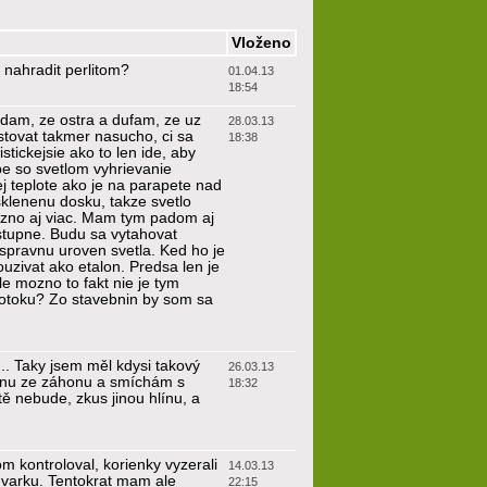
Vloženo
nahradit perlitom?
01.04.13
18:54
adam, ze ostra a dufam, ze uz
28.03.13
stovat takmer nasucho, ci sa
18:38
tickejsie ako to len ide, aby
e so svetlom vyhrievanie
ej teplote ako je na parapete nad
klenenu dosku, takze svetlo
ozno aj viac. Mam tym padom aj
ostupne. Budu sa vytahovat
spravnu uroven svetla. Ked ho je
uzivat ako etalon. Predsa len je
Ale mozno to fakt nie je tym
 potoku? Zo stavebnin by som sa
... Taky jsem měl kdysi takový
26.03.13
línu ze záhonu a smíchám s
18:32
tě nebude, zkus jinou hlínu, a
m kontroloval, korienky vyzerali
14.03.13
 varku. Tentokrat mam ale
22:15