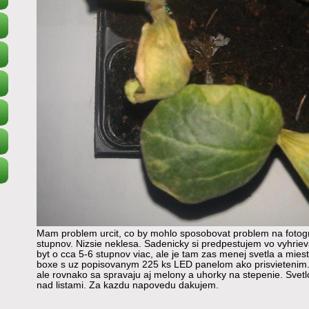
Mam problem urcit, co by mohlo sposobovat problem na fotograf
stupnov. Nizsie neklesa. Sadenicky si predpestujem vo vyhri
byt o cca 5-6 stupnov viac, ale je tam zas menej svetla a mie
boxe s uz popisovanym 225 ks LED panelom ako prisvietenim.
ale rovnako sa spravaju aj melony a uhorky na stepenie. Svet
nad listami. Za kazdu napovedu dakujem.