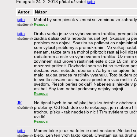
Fotografii 24. 2. 2013 přidal uživatel
jujto
.
Autor
Názor
jujto
Mohol by som piesok v zmesi so zeminou zo zahrady 
návštěvník
Reagovat
jujto
Druha varka je uz vo vyhrievanom truhliku, predpokl
ziadna dalsia ostra nebude musiet byt. Skusam ju pe
návštěvník
problem zas objavi. Snazim sa polievat co najminimalis
som vylucil problemy s premokrenim. Vo velkej nadob
nemam, takze tam sa mohol pribrzdit rast aj koli nizs
radiatorom a este vo vyhrievanom truhliku. Uz mam s
zdvihnem nad uroven rastliniek este o cca 15 cm, m
moznost pritienit. Rozhodol som sa ist so svetlom p
dostanu viac, nebudu, uberiem. Az kym nenajdem tu 
malo, tak sa predsa rastlinky vytahuju. Toto budem po
to svetlo stavane asi na vacsi priestor a viac rastlin. 
svetlom. Piesok beries odkial? Naberies si niekde v
asi bal. Aby tam nebol pridavany nejaky sajrajt.
Reagovat
JK
No tipnul bych to na nějakej hajzl-substrát z obchodu
problémy. Od těch dob co to nekupuju, jen naberu h
návštěvník
trochou písku - tak neodešlo nic ! Tím světlem to urči
uvidíš....
Reagovat
jujto
Momentalne je uz na fotenie dost neskoro. Ale ked so
bielo. Len ten vrch takto kapal. Chystam sa na druhu
návštěvník