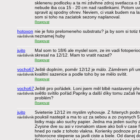
sklenenu podlozku a ta mi zdvihne zdroj svetlacca o 1
nebude iba cca 15 - 20 cm nad rastlinkami. Potom u
spravit aj spodny ohrev. Neviem, ci vsak budem na l
som si toho na zaciatok sezony naplanoval.
Reagovat
hotoxon
nie je foto prelomeneho substratu? ja by som si totiz
neznamej huby
návštěvník
Reagovat
jujto
Mal som to 18/6 ale myslel som, ze im vadi fotoperio
skresal na 12/12. Mam to vratit nazad?
návštěvník
Reagovat
vocho67
Ještě doplním, poměr 12/12 je málo. Záměrem při um
kvalitní sazenice a podle toho by se mělo svítit.
návštěvník
Reagovat
vocho67
Ještě pro pořádek. Loni jsem měl blbě nastavený př
světlo svítilo pořád.Papriky a další díky tomu začali
návštěvník
problém?
Reagovat
jujto
Svietenie 12/12 im myslim vyhovuje. Z fotenych podno
pouksil nastepit a ma to uz za sebou a zo zvysnych 5 
návštěvník
listky maju ako suchy papier. Jedna ma jeden suchy a
Zvysne dve su asi v rovnakom stave ako boli v case 
hned po rade z tohoto vlakna. Korienky podnoze pri 
tohtorocne stepenie sa javili ciste a biele. Od danej d