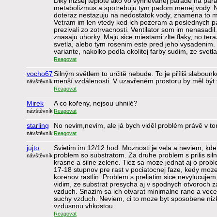
Diky nizsej teplote ako vo vyhrievanej parade na par
metabolizmus a spotrebuju tym padom menej vody. N
doteraz nestazuju na nedostatok vody, znamena to moz
Vetram im len vtedy ked ich pozeram a poslednych pa
prezivali zo zotrvacnosti. Ventilator som im nenasadi
znasaju uhorky. Maju sice miestami zlte flaky, no ter
svetla, alebo tym rosenim este pred jeho vysadenim.
variante, nakolko podla okolitej farby sudim, ze svetl
Reagovat
vocho67
Silným světlem to určitě nebude. To je příliš slabounk
menší vzdálenosti. V uzavřeném prostoru by měl být v
návštěvník
Reagovat
Mirek
A co kořeny, nejsou uhnilé?
návštěvník
Reagovat
starling
No nevim,nevim, ale já bych viděl problém právě v to
návštěvník
Reagovat
jujto
Svietim im 12/12 hod. Moznosti je vela a neviem, kd
problem so substratom. Za druhe problem s prilis siln
návštěvník
krasne a silne zelene. Tiez sa moze jednat aj o prob
17-18 stupnov pre rast v pociatocnej faze, kedy moze 
korenov rastlin. Problem s preliatim sice nevylucujem
vidim, ze substrat presycha aj v spodnych otvoroch z
vzduch. Snazim sa ich otvarat minimalne rano a vecer
suchy vzduch. Neviem, ci to moze byt sposobene nizk
vzdusnou vhkostou.
Reagovat