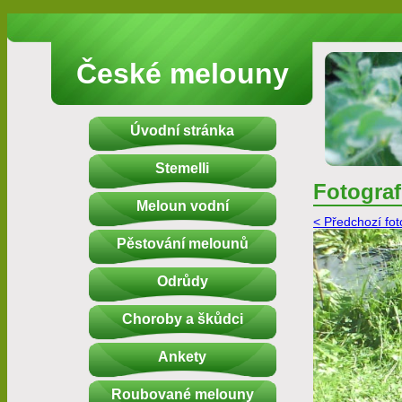
České melouny
Úvodní stránka
Stemelli
Fotograf
Meloun vodní
< Předchozí fot
Pěstování melounů
Odrůdy
Choroby a škůdci
Ankety
Roubované melouny