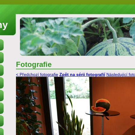
ny
Fotografie
< Předchozí fotografie
Zpět na sérii fotografií
Následující fot