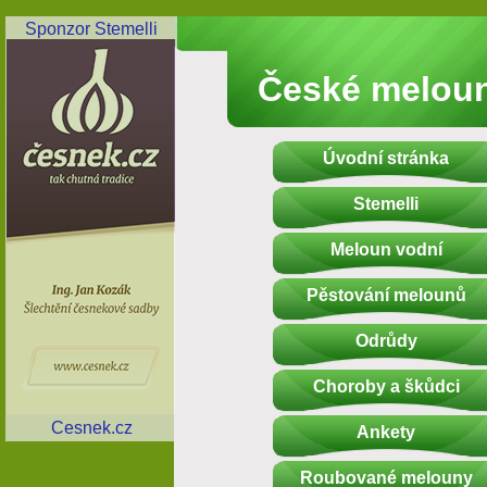
Sponzor Stemelli
České melou
Úvodní stránka
Stemelli
Meloun vodní
Pěstování melounů
Odrůdy
Choroby a škůdci
Cesnek.cz
Ankety
Roubované melouny