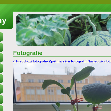
ny
Fotografie
< Předchozí fotografie
Zpět na sérii fotografií
Následující fot