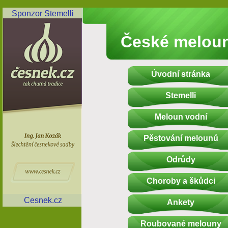
Sponzor Stemelli
České melou
Úvodní stránka
Stemelli
Meloun vodní
Pěstování melounů
Odrůdy
Choroby a škůdci
Cesnek.cz
Ankety
Roubované melouny