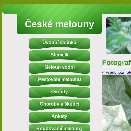
České melouny
Úvodní stránka
Stemelli
Fotograf
Meloun vodní
< Předchozí fot
Pěstování melounů
Odrůdy
Choroby a škůdci
Ankety
Roubované melouny