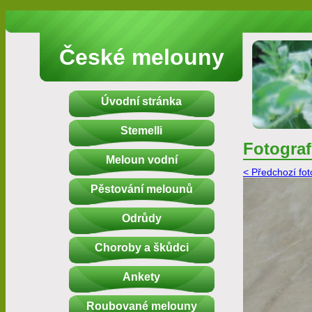
České melouny
Úvodní stránka
Stemelli
Fotograf
Meloun vodní
< Předchozí fot
Pěstování melounů
Odrůdy
Choroby a škůdci
Ankety
Roubované melouny