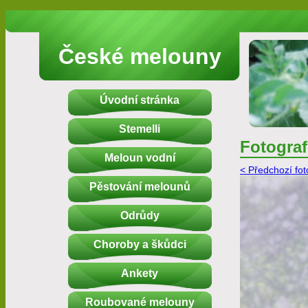
České melouny
Úvodní stránka
Stemelli
Fotograf
Meloun vodní
< Předchozí fot
Pěstování melounů
Odrůdy
Choroby a škůdci
Ankety
Roubované melouny