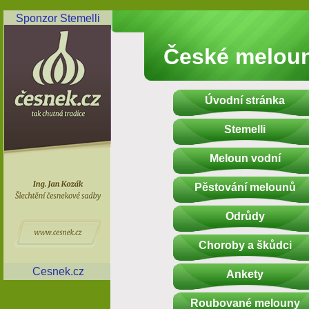
Sponzor Stemelli
České melou
Úvodní stránka
Stemelli
Meloun vodní
Pěstování melounů
Odrůdy
Choroby a škůdci
Cesnek.cz
Ankety
Roubované melouny