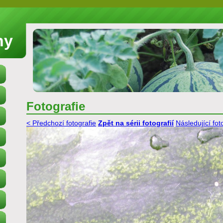
ny
Fotografie
< Předchozí fotografie
Zpět na sérii fotografií
Následující fot