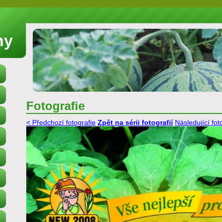
ny
Fotografie
< Předchozí fotografie
Zpět na sérii fotografií
Následující fot