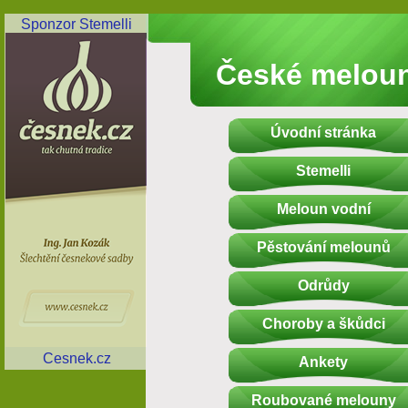
Sponzor Stemelli
České melou
Úvodní stránka
Stemelli
Meloun vodní
Pěstování melounů
Odrůdy
Choroby a škůdci
Cesnek.cz
Ankety
Roubované melouny