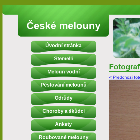
České melouny
Úvodní stránka
Stemelli
Fotograf
Meloun vodní
< Předchozí fot
Pěstování melounů
Odrůdy
Choroby a škůdci
Ankety
Roubované melouny