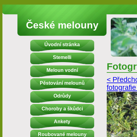
České melouny
Úvodní stránka
Stemelli
Fotogr
Meloun vodní
< Předcho
Pěstování melounů
fotografie
Odrůdy
Choroby a škůdci
Ankety
Roubované melouny