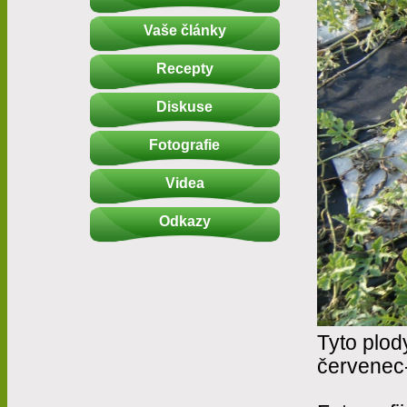
Vaše články
Recepty
Diskuse
Fotografie
Videa
Odkazy
Tyto plod
červenec