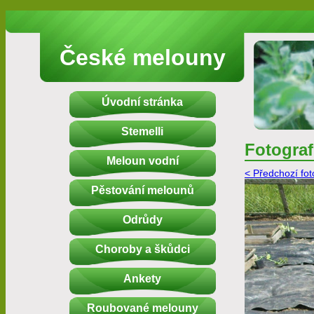
České melouny
Úvodní stránka
Stemelli
Fotograf
Meloun vodní
< Předchozí fot
Pěstování melounů
Odrůdy
Choroby a škůdci
Ankety
Roubované melouny