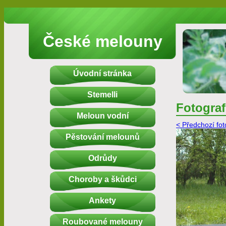
České melouny
Úvodní stránka
Stemelli
Fotograf
Meloun vodní
< Předchozí fot
Pěstování melounů
Odrůdy
Choroby a škůdci
Ankety
Roubované melouny