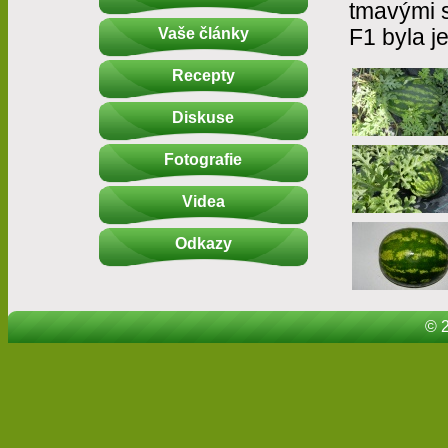
tmavými 
Vaše články
F1 byla j
Recepty
Diskuse
Fotografie
Videa
Odkazy
© 