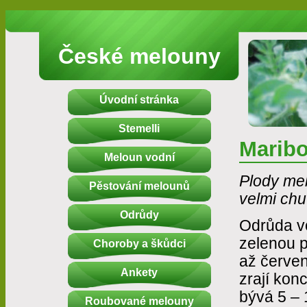
České melouny
Úvodní stránka
Stemelli
Maribo
Meloun vodní
Plody mel
Pěstování melounů
velmi chu
Odrůdy
Odrůda v
zelenou 
Choroby a škůdci
až červen
Ankety
zrají kon
bývá 5 – 
Roubované melouny