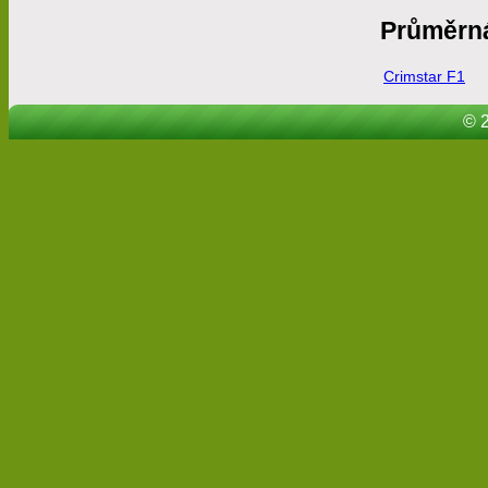
Průměrn
Crimstar F1
© 