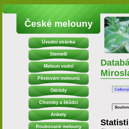
České melouny
Úvodní stránka
Stemelli
Databá
Meloun vodní
Mirosl
Pěstování melounů
Celkový
Odrůdy
Choroby a škůdci
Souhrn
Ankety
Statist
Roubované melouny