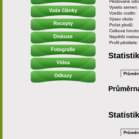
Pěstované odr
Vyseto semen:
Vaše články
Vzešlo rostlin:
Výsev okolo:
Recepty
Počet plodů:
Celková hmotn
Diskuse
Největší melou
Profil pěstitele:
Fotografie
Statisti
Videa
Průměr
Odkazy
Průměrn
Statisti
Průměr