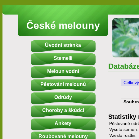
České melouny
Úvodní stránka
Stemelli
Databáz
Meloun vodní
Celkový
Pěstování melounů
Odrůdy
Souhrn
Choroby a škůdci
Statistiky
Ankety
Pěstované odr
Vyseto semen:
Vzešlo rostlin:
Roubované melouny