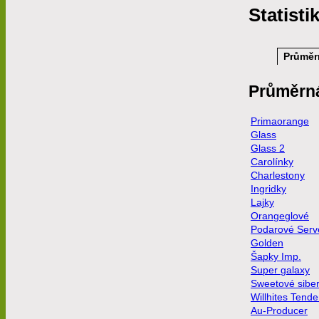
Statisti
Průměr
Průměrn
Primaorange
Glass
Glass 2
Carolínky
Charlestony
Ingridky
Lajky
Orangeglové
Podarové Serv
Golden
Šapky Imp.
Super galaxy
Sweetové sibe
Willhites Tende
Au-Producer