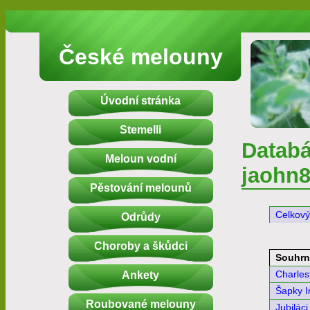
České melouny
Úvodní stránka
Stemelli
Databá
Meloun vodní
jaohn
Pěstování melounů
Celkový
Odrůdy
Choroby a škůdci
Souhrn
Ankety
Charles
Šapky I
Roubované melouny
Jubiláci