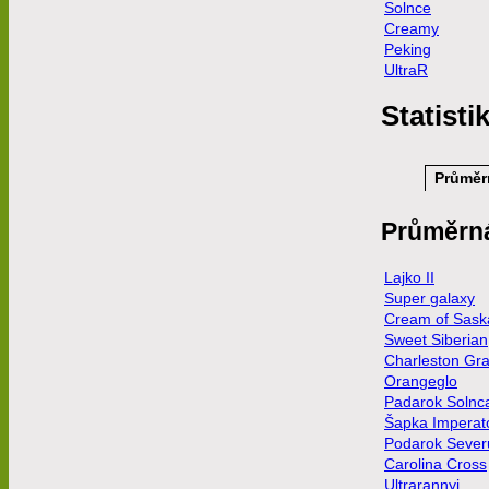
Solnce
Creamy
Peking
UltraR
Statisti
Průměr
Průměrn
Lajko II
Super galaxy
Cream of Sask
Sweet Siberian
Charleston Gr
Orangeglo
Padarok Solnc
Šapka Imperat
Podarok Sever
Carolina Cross
Ultrarannyj