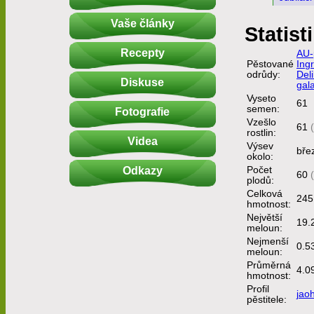
Vaše články
Statist
Recepty
AU-
Pěstované
Ingr
odrůdy:
Del
Diskuse
gal
Vyseto
61
semen:
Fotografie
Vzešlo
61
rostlin:
Videa
Výsev
bře
okolo:
Odkazy
Počet
60
plodů:
Celková
245
hmotnost:
Největší
19.
meloun:
Nejmenší
0.5
meloun:
Průměrná
4.0
hmotnost:
Profil
jao
pěstitele: