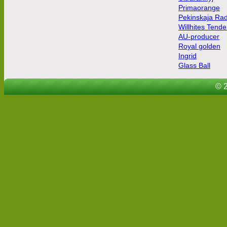
Primaorange
Pekinskaja Rad
Willhites Tende
AU-producer
Royal golden
Ingrid
Glass Ball
© 